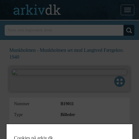
Munkholmen - Munkholmen set mod Langtved Færgekro.
1940
Nummer
B19011
Type
Billeder
Beskrivelse
Munkholmen set mod Langtved
Færgekro.
Cookies på arkiv.dk
"Adgang forbudt"-skilt.