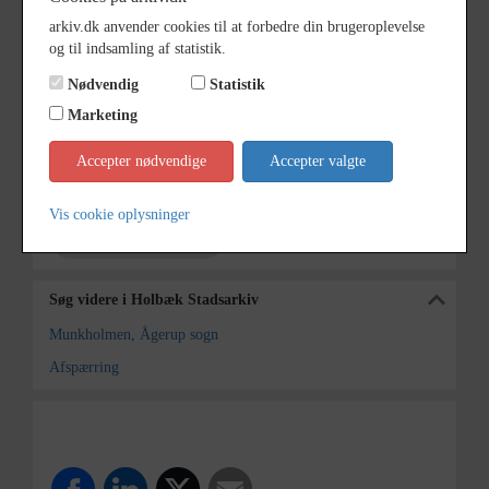
arkiv.dk anvender cookies til at forbedre din brugeroplevelse
Bemærkning
Journalnr. 1993/45.
og til indsamling af statistik.
Årstal
1940
Nødvendig
Statistik
Dateringsnote
1940
Marketing
Fotograf
Ukendt
Accepter nødvendige
Accepter valgte
Arkiv
Holbæk Stadsarkiv
Vis cookie oplysninger
Kontakt arkivet
Søg videre i Holbæk Stadsarkiv
Munkholmen, Ågerup sogn
Afspærring