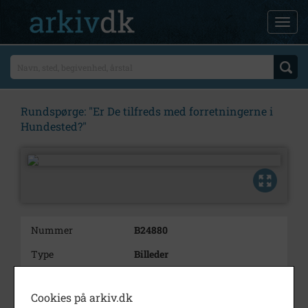
Rundspørge: "Er De tilfreds med forretningerne i
Hundested?"
Nummer
B24880
Type
Billeder
Beskrivelse
Rundspørge: "Er De tilfreds med
forretningerne i Hundested?"
Cookies på arkiv.dk
10 billeder.