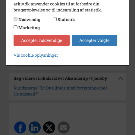
arkiv.dk anvender cookies til at forbedre din
Årstal
1975
brugeroplevelse og til indsamling af statistik.
Nødvendig
Statistik
Dateringsnote
16. oktober 1975
Marketing
Fotograf
Jørgen Rubæk Hansen
Accepter nødvendige
Accepter valgte
Arkiv
Lokalarkivet Alsønderup -
Tjæreby
Vis cookie oplysninger
Kontakt arkivet
Søg videre i Lokalarkivet Alsønderup -Tjæreby
Rundspørge: "Er De tilfreds med forretningerne i
Hundested?"