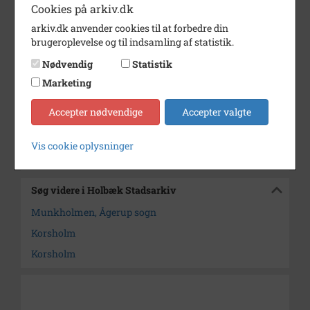
Cookies på arkiv.dk
Bemærkning
Journalnr. 1993/45.
arkiv.dk anvender cookies til at forbedre din
brugeroplevelse og til indsamling af statistik.
Årstal
1940
Nødvendig
Statistik
Dateringsnote
1940
Marketing
Fotograf
Ukendt
Accepter nødvendige
Accepter valgte
Arkiv
Holbæk Stadsarkiv
Vis cookie oplysninger
Kontakt arkivet
Søg videre i Holbæk Stadsarkiv
Munkholmen, Ågerup sogn
Korsholm
Korsholm