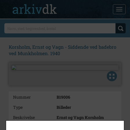
Korsholm, Ernst og Vagn - Siddende ved badebro
ved Munkholmen. 1940
Nummer
B19006
Type
Billeder
Beskrivelse
Ernst og Vagn Korsholm
siddende ved
badebro ved Munkholmen.