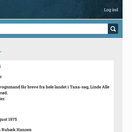
Log ind
.
1
r
ognmand får breve fra hele landet i Taxa-sag, Linde Alle
erød.
der.
gust 1975
n Rubæk Hansen