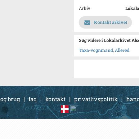
Arkiv
Lokala
Kontakt arkivet
Søg videre i Lokalarkivet Al
Taxa-vognmand, Allerød
 og brug
|
faq
|
kontakt
|
privatlivspolitik
|
hand