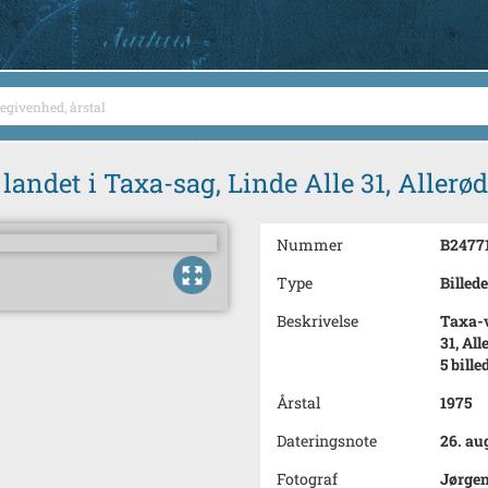
andet i Taxa-sag, Linde Alle 31, Allerød
Nummer
B2477
Type
Billede
Beskrivelse
Taxa-v
31, All
5 bille
Årstal
1975
Dateringsnote
26. au
Fotograf
Jørge