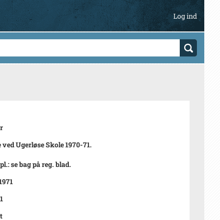
Log ind
r
 ved Ugerløse Skole 1970-71.
pl.: se bag på reg. blad.
 1971
1
t