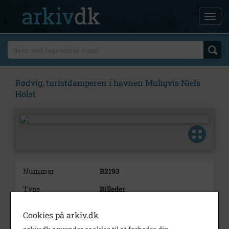
Rødvig, turistdamperen i havnen Muligvis Niels
Holst
Nummer
B2193
Type
Billeder
Beskrivelse
Rødvig, turistdamperen i
Cookies på arkiv.dk
havnen