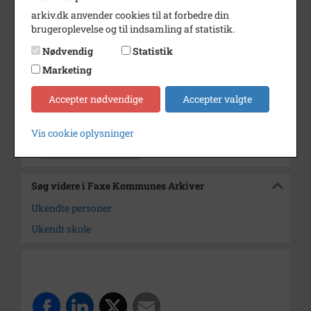
arkiv.dk anvender cookies til at forbedre din
Fotograf
Ukendt
brugeroplevelse og til indsamling af statistik.
Se på kort
Nødvendig
Statistik
Type
Sogn (1000-2050)
Marketing
Enhed
Haslev Sogn (1000-2050)
Accepter nødvendige
Accepter valgte
Arkiv
Faxe Kommunes Arkiver
Vis cookie oplysninger
Kontakt arkivet
Søg videre i Faxe Kommunes Arkiver
Ukendte personer
Ukendt skole