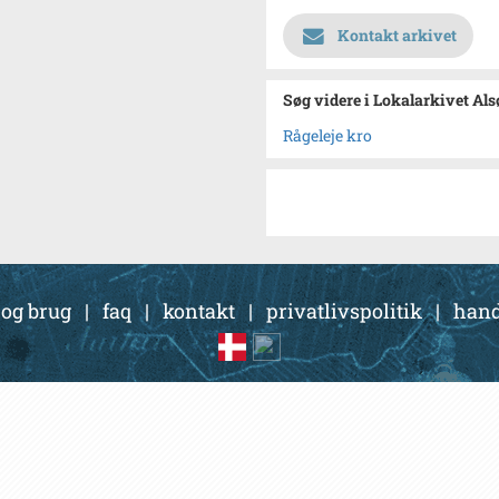
Kontakt arkivet
Søg videre i Lokalarkivet Al
Rågeleje kro
 og brug
|
faq
|
kontakt
|
privatlivspolitik
|
hand