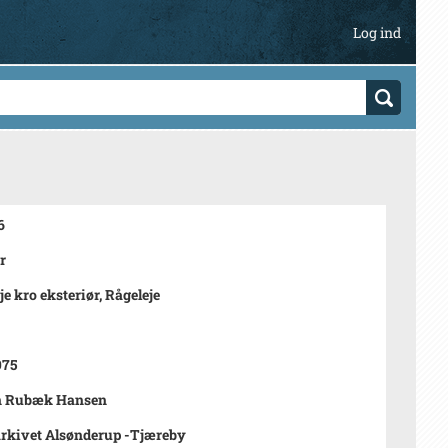
Log ind
6
r
je kro eksteriør, Rågeleje
975
n Rubæk Hansen
rkivet Alsønderup -Tjæreby