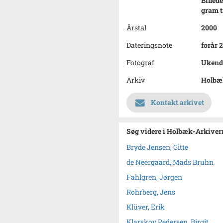
Billed
gram t
Årstal
2000
Dateringsnote
forår 
Fotograf
Ukend
Arkiv
Holbæk
Kontakt arkivet
Søg videre i Holbæk-Arkivern
Bryde Jensen, Gitte
de Neergaard, Mads Bruhn
Fahlgren, Jørgen
Rohrberg, Jens
Klüver, Erik
Klarskov Pedersen, Birgit