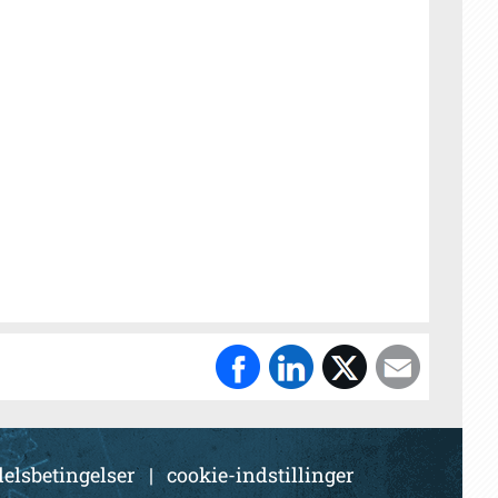
elsbetingelser
|
cookie-indstillinger