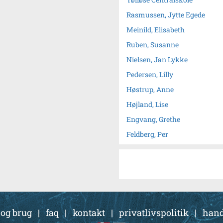
Rasmussen, Jytte Egede
Meinild, Elisabeth
Ruben, Susanne
Nielsen, Jan Lykke
Pedersen, Lilly
Høstrup, Anne
Højland, Lise
Engvang, Grethe
Feldberg, Per
 og brug
|
faq
|
kontakt
|
privatlivspolitik
|
hand