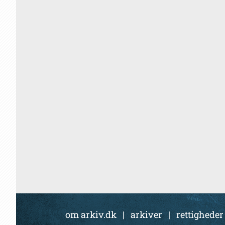
om arkiv.dk
|
arkiver
|
rettigheder