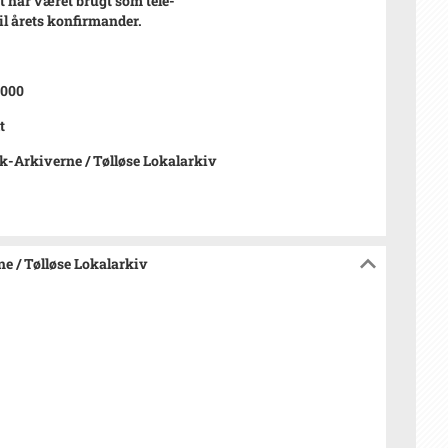
et har været brugt som tele-
il årets konfirmander.
2000
t
-Arkiverne / Tølløse Lokalarkiv
e / Tølløse Lokalarkiv