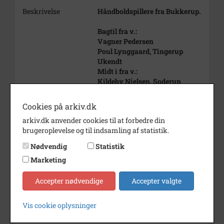
Beskrivelse
Håndboldspillere fra Bukkerup.
Bagtil fra v.:
Vagner Pedersen
Poul Lynggaard, Tingerup
Ukendt
Midt i fra v.:
Kildeby Nielsen, Soderup
Egon Petersen
Ukendt
Cookies på arkiv.dk
Fortil: Henrik Dilling-Hansen,
arkiv.dk anvender cookies til at forbedre din
Søn-
brugeroplevelse og til indsamling af statistik.
derstrup
Nødvendig
Statistik
Periode
1935 - 1955
Marketing
Dateringsnote
udateret
Accepter nødvendige
Accepter valgte
Fotograf
Ukendt
Arkiv
Holbæk-Arkiverne / Tølløse
Vis cookie oplysninger
Lokalarkiv