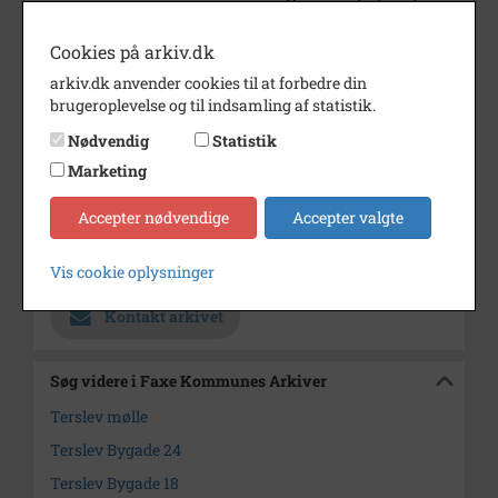
Periode
1905 - 1930
Cookies på arkiv.dk
Dateringsnote
1905-1930
arkiv.dk anvender cookies til at forbedre din
brugeroplevelse og til indsamling af statistik.
Fotograf
Ukendt
Nødvendig
Statistik
Se på kort
Marketing
Type
Sogn (1000-2050)
Accepter nødvendige
Accepter valgte
Enhed
Terslev Sogn (1000-2050)
Arkiv
Faxe Kommunes Arkiver
Vis cookie oplysninger
Kontakt arkivet
Søg videre i Faxe Kommunes Arkiver
Terslev mølle
Terslev Bygade 24
Terslev Bygade 18