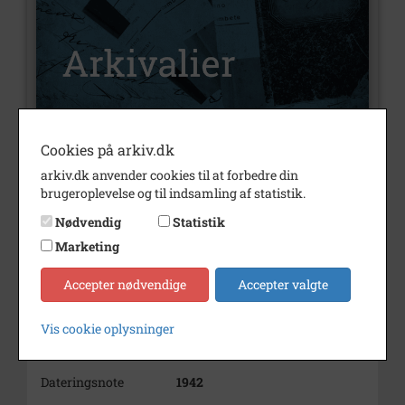
Cookies på arkiv.dk
Nummer
A538
arkiv.dk anvender cookies til at forbedre din
Type
Arkivalier
brugeroplevelse og til indsamling af statistik.
Arkivskaber
Tjæreby Husholdnings
Nødvendig
Statistik
Forening
Marketing
Beskrivelse
Tjæreby Husholdnings forening
Accepter nødvendige
Accepter valgte
Tjæreby
Født/stiftet
1942 27/11
Vis cookie oplysninger
Periode
1942 - 1956
Dateringsnote
1942