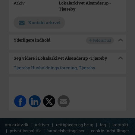
Arkiv
Lokalarkivet Alsønderup -
Tjæreby
Kontakt arkivet
Yderligere indhold
Fold alt ud
Søg videre i Lokalarkivet Alsønderup -Tjæreby
Tjæreby Husholdnings forening, Tjæreby
om arkiv.dk
|
arkiver
|
rettigheder og brug
|
faq
|
kontakt
|
privatlivspolitik
|
handelsbetingelser
|
cookie-indstillinger