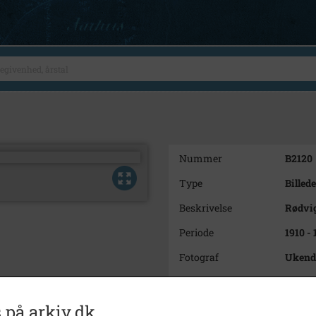
Nummer
B2120
Type
Billede
Beskrivelse
Rødvig
Periode
1910 -
Fotograf
Ukend
Størrelse
9 x 14
Materiale
Postko
 på arkiv.dk