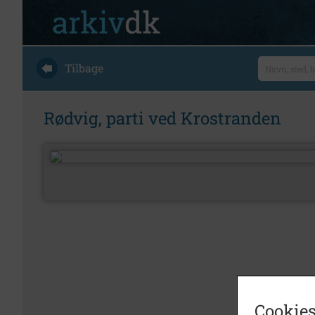
Tilbage
Rødvig, parti ved Krostranden
Cookies