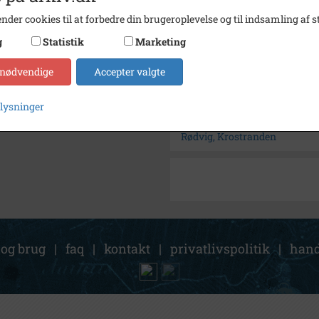
Se på kort
nder cookies til at forbedre din brugeroplevelse og til indsamling af st
Arkiv
Stevns
g
Statistik
Marketing
 nødvendige
Accepter valgte
Kontakt arkivet
plysninger
Søg videre i Stevns Lokalhis
Rødvig, Krostranden
 og brug
|
faq
|
kontakt
|
privatlivspolitik
|
hand