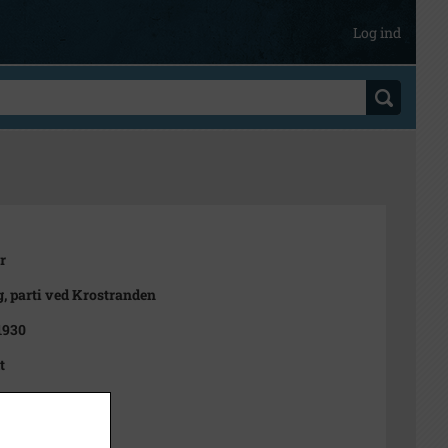
Log ind
r
, parti ved Krostranden
 1930
t
rt