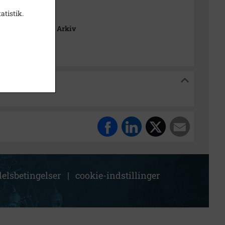
atistik.
 Lokalhistoriske Arkiv
toriske Arkiv
elsbetingelser
|
cookie-indstillinger