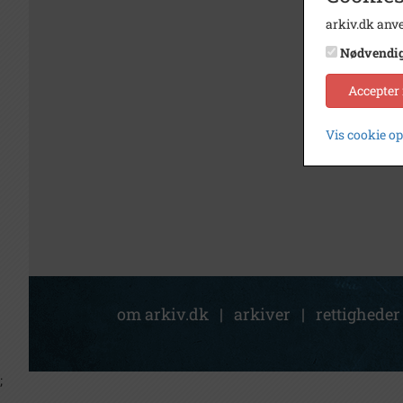
arkiv.dk anve
Nødvendi
Accepter
Vis cookie o
om arkiv.dk
|
arkiver
|
rettigheder
;