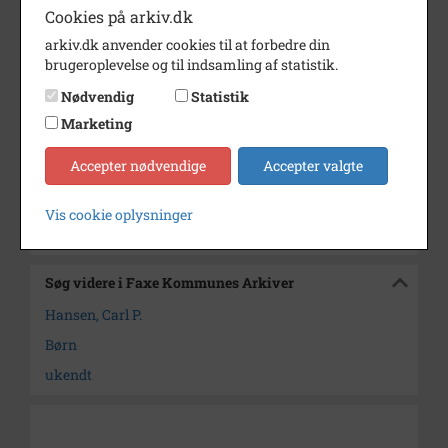
Dateringsnote
1883-1892
Cookies på arkiv.dk
Fotograf
Carl P. Hansen
arkiv.dk anvender cookies til at forbedre din
brugeroplevelse og til indsamling af statistik.
Se på kort
Nødvendig
Statistik
Type
Sogn (1000-2050)
Marketing
Enhed
Haslev Sogn (1000-2050)
Accepter nødvendige
Accepter valgte
Arkiv
Faxe Kommunes Arkiver
Vis cookie oplysninger
Kontakt arkivet
Søg videre i Faxe Kommunes Arkiver
Hansen, Carl P.
Børn
ukendt