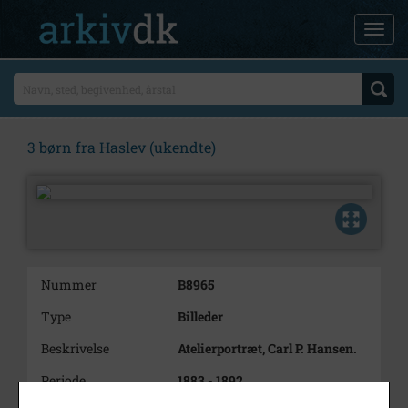
3 børn fra Haslev (ukendte)
Nummer
B8965
Type
Billeder
Beskrivelse
Atelierportræt, Carl P. Hansen.
Periode
1883 - 1892