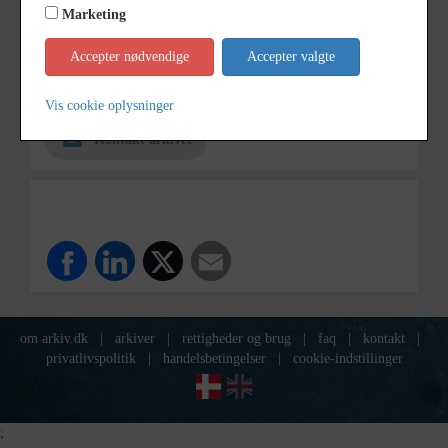
Dateringsnote
udateret
Marketing
Fotograf
Ukendt
Accepter nødvendige
Accepter valgte
Arkiv
Holbæk-Arkiverne / Tølløse
Lokalarkiv
Vis cookie oplysninger
Kontakt arkivet
om arkiv.dk
|
arkiver
|
rettigheder og brug
|
faq
|
kontakt
|
privatlivspolitik
|
handelsbetingelser
|
cookie-indstillinger
;