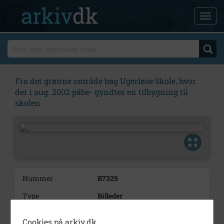
Fra det grønne område bag Ugerløse Skole, hvor
der i aug. 2002 påbe- gyndtes en tilbygning til
skolen.
Nummer
B7329
Type
Billeder
Beskrivelse
Fra det grønne område bag
Cookies på arkiv.dk
Ugerløse