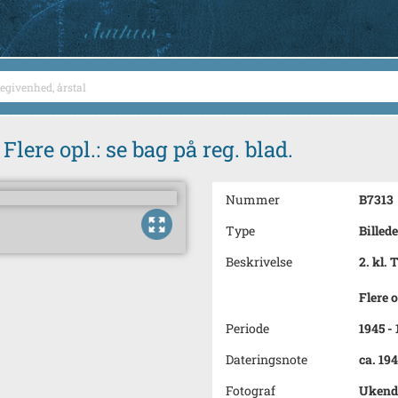
Flere opl.: se bag på reg. blad.
Nummer
B7313
Type
Billede
Beskrivelse
2. kl. 
Flere o
Periode
1945 -
Dateringsnote
ca. 19
Fotograf
Ukend