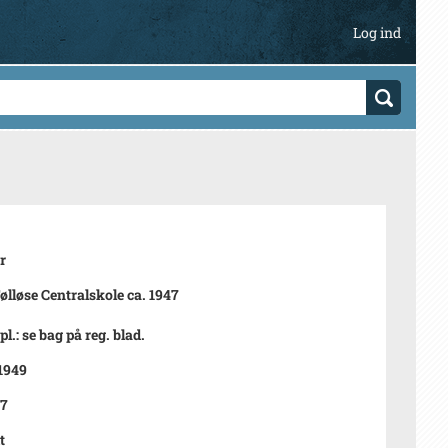
Log ind
r
Tølløse Centralskole ca. 1947
pl.: se bag på reg. blad.
 1949
47
t