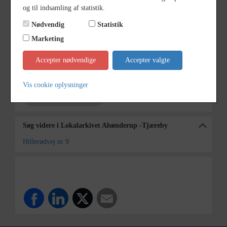
Fotograf
Leif David Nielsen
og til indsamling af statistik.
Se på kort
Nødvendig
Statistik
Type
Sogn (1000-2050)
Marketing
Enhed
Alsønderup Sogn (1000-2050)
Accepter nødvendige
Accepter valgte
Arkiv
Lokalarkivet Alsønderup -Tjæreby
Vis cookie oplysninger
Kontakt arkivet
Søg videre i Lokalarkivet Alsønderup -Tjæreby
Hillerødvej nr 9