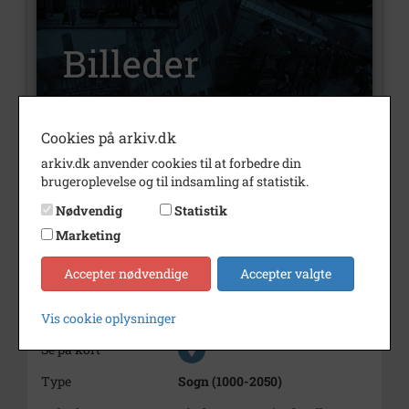
Cookies på arkiv.dk
Nummer
B1567
arkiv.dk anvender cookies til at forbedre din
brugeroplevelse og til indsamling af statistik.
Type
Billeder
Nødvendig
Statistik
Beskrivelse
Høng Gymnasium
Marketing
Årstal
1955
Accepter nødvendige
Accepter valgte
Dateringsnote
ca 1955
Fotograf
Nørby
Vis cookie oplysninger
Se på kort
Type
Sogn (1000-2050)