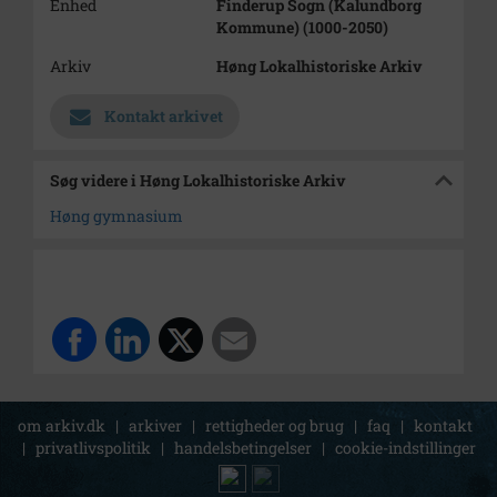
Enhed
Finderup Sogn (Kalundborg
Kommune) (1000-2050)
Arkiv
Høng Lokalhistoriske Arkiv
Kontakt arkivet
Søg videre i Høng Lokalhistoriske Arkiv
Høng gymnasium
om arkiv.dk
|
arkiver
|
rettigheder og brug
|
faq
|
kontakt
|
privatlivspolitik
|
handelsbetingelser
|
cookie-indstillinger