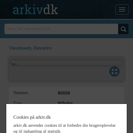
Vissemosen, Havnelev
B2028
Nummer
Billeder
Type
Vissemosen,
Beskrivelse
Cookies på arkiv.dk
1920 - 1925
Periode
arkiv.dk anvender cookies til at forbedre din brugeroplevelse
og til indsamling af statistik.