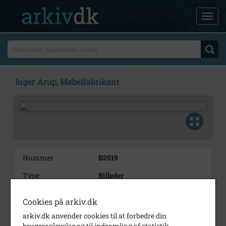
Inger Arup, Møbelfabrikant
Nummer
B2019
Type
Billeder
Beskrivelse
Algade 23. Det gamle apotek
Cookies på arkiv.dk
Periode
1960 - 1985
arkiv.dk anvender cookies til at forbedre din
brugeroplevelse og til indsamling af statistik.