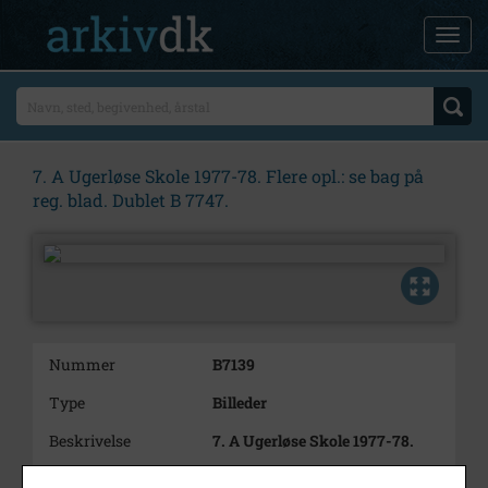
7. A Ugerløse Skole 1977-78. Flere opl.: se bag på
reg. blad. Dublet B 7747.
Nummer
B7139
Type
Billeder
Beskrivelse
7. A Ugerløse Skole 1977-78.
Flere opl.: se bag på reg. blad.