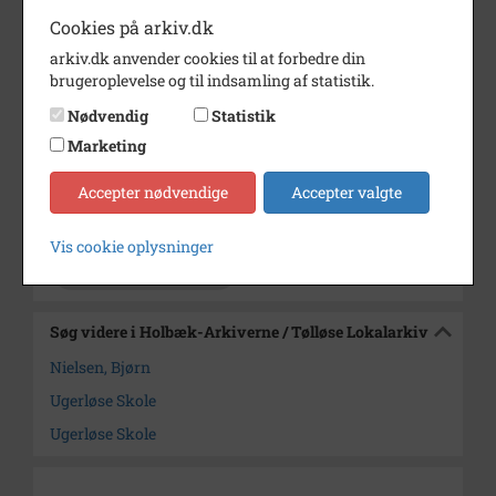
Cookies på arkiv.dk
Dublet B 7747.
arkiv.dk anvender cookies til at forbedre din
Periode
1977 - 1978
brugeroplevelse og til indsamling af statistik.
Nødvendig
Statistik
Dateringsnote
1877-78
Marketing
Fotograf
Ukendt
Accepter nødvendige
Accepter valgte
Arkiv
Holbæk-Arkiverne / Tølløse
Lokalarkiv
Vis cookie oplysninger
Kontakt arkivet
Søg videre i Holbæk-Arkiverne / Tølløse Lokalarkiv
Nielsen, Bjørn
Ugerløse Skole
Ugerløse Skole