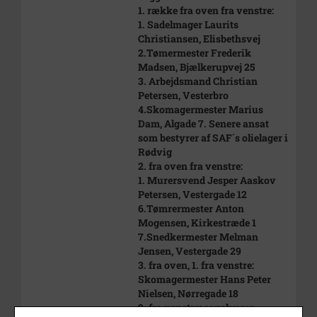
1. række fra oven fra venstre:
1. Sadelmager Laurits
Christiansen, Elisbethsvej
2.Tømermester Frederik
Madsen, Bjælkerupvej 25
3. Arbejdsmand Christian
Petersen, Vesterbro
4.Skomagermester Marius
Dam, Algade 7. Senere ansat
som bestyrer af SAF´s olielager i
Rødvig
2. fra oven fra venstre:
1. Murersvend Jesper Aaskov
Petersen, Vestergade 12
6.Tømrermester Anton
Mogensen, Kirkestræde 1
7.Snedkermester Melman
Jensen, Vestergade 29
3. fra oven, 1. fra venstre:
Skomagermester Hans Peter
Nielsen, Nørregade 18
2. fra venstre: savskærer