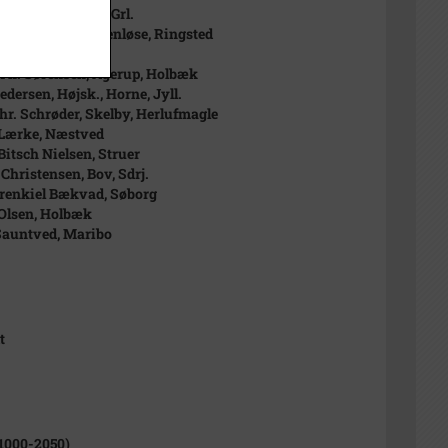
erglund, Godthåb, Grl.
ærgaard Olsen, Benløse, Ringsted
ke fra venstre:
Th. Sørensen, Ågerup, Holbæk
edersen, Højsk., Horne, Jyll.
hr. Schrøder, Skelby, Herlufmagle
 Lærke, Næstved
Bitsch Nielsen, Struer
Christensen, Bov, Sdrj.
renkiel Bækvad, Søborg
Olsen, Holbæk
Sauntved, Maribo
t
1000-2050)