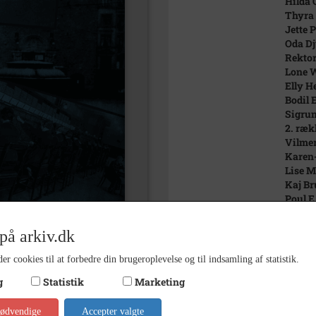
Hilda 
Thyra 
Jette 
Oda Dj
Rektor
Lone W
Elly H
Bodil 
Sigrun
2. ræk
Vilmer
Karen-
Lise M
Kaj Br
Poul E
Troels
Johs. 
på arkiv.dk
Kurt E
Ander
er cookies til at forbedre din brugeroplevelse og til indsamling af statistik.
Peter 
g
Statistik
Marketing
Bent A
Aksel 
Dronn
nødvendige
Accepter valgte