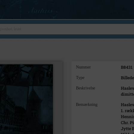
B8431
Nummer
Billede
Type
Hasle
Beskrivelse
dimitt
Haslev
Bemærkning
1. ræk
Hennin
Chr. P
Jytte 