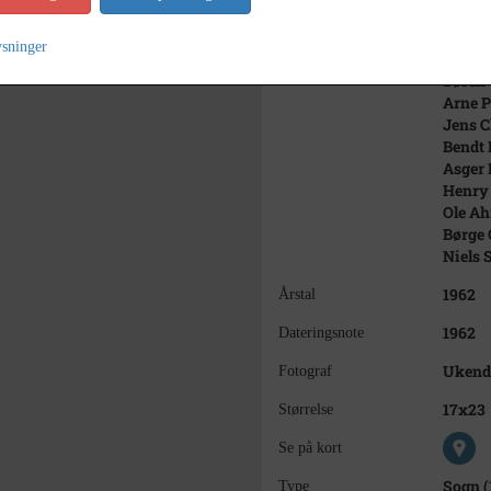
Ole Bj
Ole Kj
ysninger
3. ræk
Søren 
Arne P
Jens C
Bendt
Asger 
Henry 
Ole Ah
Børge 
Niels 
1962
Årstal
1962
Dateringsnote
Ukend
Fotograf
17x23
Størrelse
Se på kort
Sogn (
Type