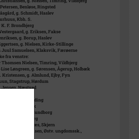
Christiansen, g. Nielsen, Timring, Vildbjerg
Petersen, Benløse, Ringsted
Påsgård, g. Schmidt, Haslev
urhuus, Kbh. S.
 K. F. Brondbjerg
estergaard, g. Eriksen, Fakse
enriksen, g. Borup, Haslev
Eggertsen, g. Nielsen, Kirke-Stillinge
 Juul Samuelsen, Klaksvik, Færøerne
ke fra venstre:
 Thomsen Nielsen, Timring, Vildbjerg
Lise Løngreen, g. Sørensen, Ågerup, Holbæk
. Kristensen, g. Almlund, Ejby, Fyn
uun, Stagstrup, Hørdum
. Jensen, Næstved
 Jensen, Nyk. F.
Pedersen, Sdr. Felding
riksen, Fensmark
s Rasmussen, Kalundborg
Sejrsbøl, Fuglebjerg
ndersen, Lundenæs, Skjern
Najbjerg Christensen, Østv. ungdomssk.,
inglund