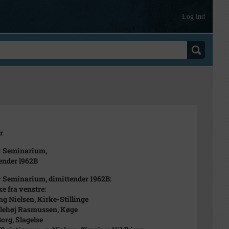
Log ind
r
v Seminarium,
ender l962B
 Seminarium, dimittender 1962B:
ke fra venstre:
g Nielsen, Kirke-Stillinge
ilehøj Rasmussen, Køge
Borg, Slagelse