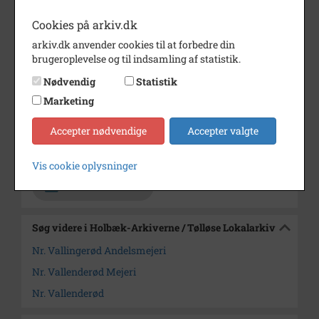
T.h. (ved Tåstrupvej):
Cookies på arkiv.dk
Vallenderød
Andelsmejeri.
arkiv.dk anvender cookies til at forbedre din
brugeroplevelse og til indsamling af statistik.
Årstal
1992
Nødvendig
Statistik
Dateringsnote
1992
Marketing
Fotograf
Mogens Stjernqvist (copyright)
Accepter nødvendige
Accepter valgte
Arkiv
Holbæk-Arkiverne / Tølløse
Lokalarkiv
Vis cookie oplysninger
Kontakt arkivet
Søg videre i Holbæk-Arkiverne / Tølløse Lokalarkiv
Nr. Vallingerød Andelsmejeri
Nr. Vallenderød Mejeri
Nr. Vallenderød