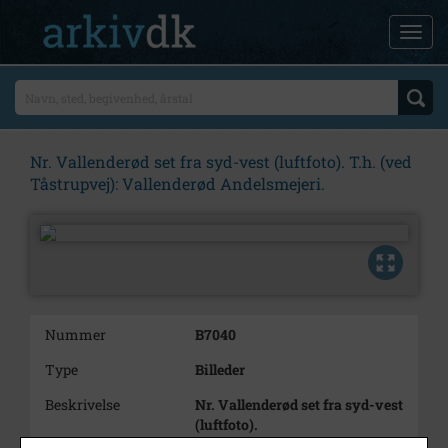
Nr. Vallenderød set fra syd-vest (luftfoto). T.h. (ved
Tåstrupvej): Vallenderød Andelsmejeri.
Nummer
B7040
Type
Billeder
Beskrivelse
Nr. Vallenderød set fra syd-vest
(luftfoto).