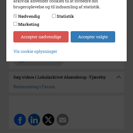
arkiv.dk anvender cookies til at forbedre din
brugeroplevelse og til indsamling af statistik.
Årstal
1974
Nødvendig
Statistik
Dateringsnote
29/8 1974
Marketing
Fotograf
Jørgen Rubæk Hansen
Accepter nødvendige
Accepter valgte
Arkiv
Lokalarkivet Alsønderup -
Tjæreby
Vis cookie oplysninger
Kontakt arkivet
Søg videre i Lokalarkivet Alsønderup -Tjæreby
Restaurering i Farum