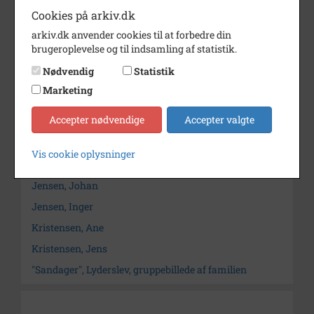
Cookies på arkiv.dk
Dateringsnote
1909
arkiv.dk anvender cookies til at forbedre din
Fotograf
Ukendt
brugeroplevelse og til indsamling af statistik.
Størrelse
15 x 10 cm
Nødvendig
Statistik
Marketing
Arkiv
Stevns Lokalhistoriske Arkiv
Accepter nødvendige
Accepter valgte
Kontakt arkivet
Vis cookie oplysninger
Søg videre i Stevns Lokalhistoriske Arkiv
Jensen, Johan
Jensen, Inger
Kristensen, Ane
Kristensen, Jens
"Sandager", Lyderslev, gruppebillede af familien