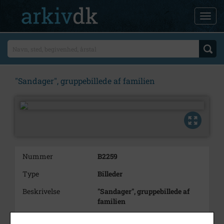
"Sandager", gruppebillede af familien
Nummer
B2259
Type
Billeder
Beskrivelse
"Sandager", gruppebillede af
familien
Årstal
1909