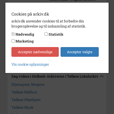
(luft-
foto).
Cookies på arkiv.dk
Årstal
1992
arkiv.dk anvender cookies til at forbedre din
brugeroplevelse og til indsamling af statistik.
Dateringsnote
1992
Nødvendig
Statistik
Fotograf
Mogens Stjernqvist (copyright)
Marketing
Arkiv
Holbæk-Arkiverne / Tølløse
Lokalarkiv
Accepter nødvendige
Accepter valgte
Kontakt arkivet
Vis cookie oplysninger
Søg videre i Holbæk-Arkiverne / Tølløse Lokalarkiv
Stjernqvist, Mogens
Tølløse Rådhus
Tølløse Plejehjem
Tølløse Skole