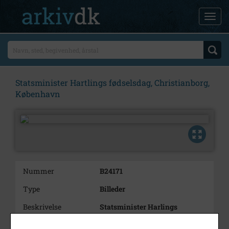
Statsminister Hartlings fødselsdag, Christianborg,
København
Nummer
B24171
Type
Billeder
Beskrivelse
Statsminister Harlings
fødselsdags reception i
statsministeriet, Christianborg,