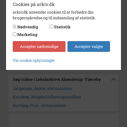
Cookies på arkiv.dk
København
arkiv.dk anvender cookies til at forbedre din
Årstal
1974
brugeroplevelse og til indsamling af statistik.
Dateringsnote
14/8 1974
Nødvendig
Statistik
Fotograf
Marketing
Jørgen Rubæk Hansen
Arkiv
Lokalarkivet Alsønderup -
Accepter nødvendige
Accepter valgte
Tjæreby
Vis cookie oplysninger
Kontakt arkivet
Søg videre i Lokalarkivet Alsønderup -Tjæreby
Jørgensen, Anker, statsminister
Knudsen, Riisgård,folketingsmedlem
Hartling, Poul , statsminister