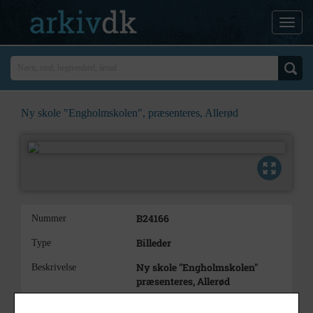
Ny skole "Engholmskolen", præsenteres, Allerød
B24166
Nummer
Billeder
Type
Ny skole "Engholmskolen"
Beskrivelse
præsenteres, Allerød
1974
Årstal