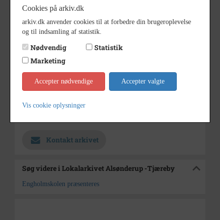
Cookies på arkiv.dk
9/8 1974
Dateringsnote
arkiv.dk anvender cookies til at forbedre din brugeroplevelse
Jørgen Rubæk Hansen
Fotograf
og til indsamling af statistik.
Nødvendig
Statistik
Se på kort
Marketing
Sogn (1000-2050)
Type
Lynge Sogn (Allerød Kommune)
Enhed
Accepter nødvendige
Accepter valgte
(1000-2050)
Vis cookie oplysninger
Lokalarkivet Alsønderup -
Arkiv
Tjæreby
Kontakt arkivet
Søg videre i Lokalarkivet Alsønderup -Tjæreby
Engholmskolen præsenteres