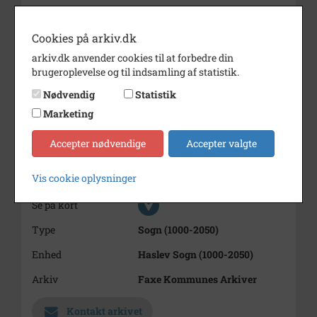
Fra venstre:
Gurli Schmidt
Cookies på arkiv.dk
Helga Schmidt
Inger Schmidt g. Lindhardt
arkiv.dk anvender cookies til at forbedre din
Betty (Beth) Mogensen, datter af
brugeroplevelse og til indsamling af statistik.
lærer Mogensen.
Nødvendig
Statistik
Årstal
1953
Marketing
Dateringsnote
1953
Accepter nødvendige
Accepter valgte
Fotograf
Ukendt
Vis cookie oplysninger
Størrelse
10x15
Se på kort
Type
Sogn (1000-2050)
Enhed
Haslev Sogn (1000-2050)
Arkiv
Faxe Kommunes Arkiver
Kontakt arkivet