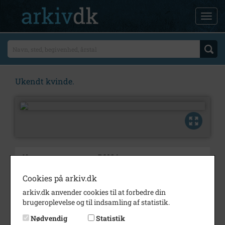
Ukendt kvinde.
Nummer
B6924
Type
Billeder
Cookies på arkiv.dk
arkiv.dk anvender cookies til at forbedre din
Beskrivelse
Ukendt kvinde.
brugeroplevelse og til indsamling af statistik.
Bemærkning
Fundet på arkivloft.
Nødvendig
Statistik