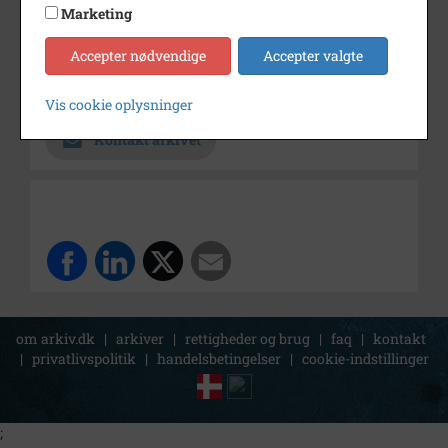
Periode
1890 - 1920
Marketing
Fotograf
Ukendt
Accepter nødvendige
Accepter valgte
Arkiv
Holbæk-Arkiverne / Tølløse
Lokalarkiv
Vis cookie oplysninger
Kontakt arkivet
om arkiv.dk
|
arkiver
|
rettigheder og brug
|
faq
|
kontakt
|
privatlivspolitik
|
handelsbetingelser
|
cookie-indstillinger
;