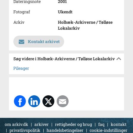
Dateringsnote
2001
Fotograf
Ukendt
Arkiv
Holbæk-Arkiverne / Tølløse
Lokalarkiv
Kontakt arkivet
Søg videre i Holbæk-Arkiverne / Tølløse Lokalarkiv
Pileager
om arkiv.dk
|
arkiver
|
rettigheder og brug
|
faq
|
kontakt
|
privatlivspolitik
|
handelsbetingelser
|
cookie-indstillinger