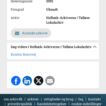
Dateringsnote
2001
Fotograf
Ukendt
Arkiv
Holbæk-Arkiverne / Tølløse
Lokalarkiv
Kontakt arkivet
Søg videre i Holbæk-Arkiverne / Tølløse Lokalarkiv
Kristen Boersvej
om arkiv.dk
|
arkiver
|
rettigheder og brug
|
faq
|
kontakt
|
privatlivspolitik
|
handelsbetingelser
|
cookie-indstillinger