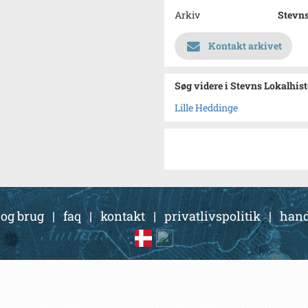
Arkiv
Stevns
Kontakt arkivet
Søg videre i Stevns Lokalhis
Lille Heddinge
 og brug
|
faq
|
kontakt
|
privatlivspolitik
|
hand