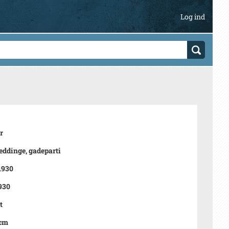
Log ind
r
Heddinge, gadeparti
 1930
930
t
 cm