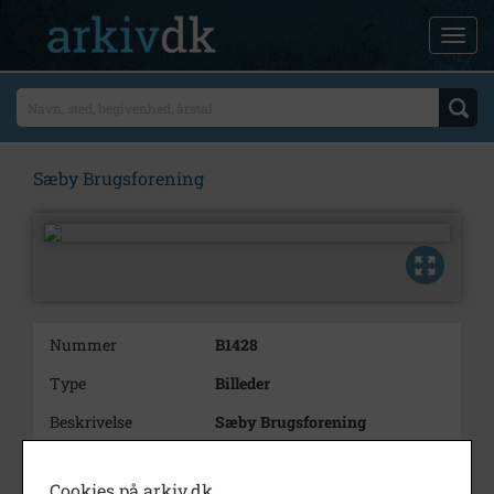
Sæby Brugsforening
Nummer
B1428
Type
Billeder
Beskrivelse
Sæby Brugsforening
Årstal
1938
Cookies på arkiv.dk