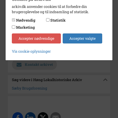
Dateringsnote
ca 1938
arkiv.dk anvender cookies til at forbedre din
Fotograf
Ukendt
brugeroplevelse og til indsamling af statistik.
Se på kort
Nødvendig
Statistik
Marketing
Type
Sogn (1000-2050)
Enhed
Sæby Sogn (Kalundborg
Accepter nødvendige
Accepter valgte
Kommune) (1000-2050)
Vis cookie oplysninger
Arkiv
Høng Lokalhistoriske Arkiv
Kontakt arkivet
Søg videre i Høng Lokalhistoriske Arkiv
Sæby Brugsforening