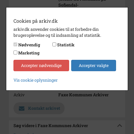
Sofiendal-
skolen)
Cookies på arkiv.dk
Periode
1980 - 1995
arkiv.dk anvender cookies til at forbedre din
Dateringsnote
1980-1995
brugeroplevelse og til indsamling af statistik.
Fotograf
Ukendt
Nødvendig
Statistik
Størrelse
Marketing
17x23
Se på kort
Accepter nødvendige
Accepter valgte
Type
Sogn (1000-2050)
Vis cookie oplysninger
Enhed
Haslev Sogn (1000-2050)
Arkiv
Faxe Kommunes Arkiver
Kontakt arkivet
Søg videre i Faxe Kommunes Arkiver