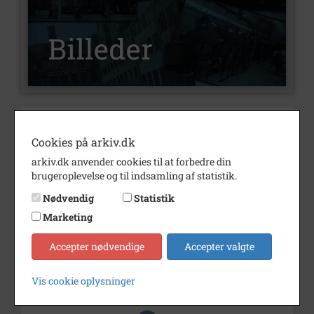
Nummer
B1581
Cookies på arkiv.dk
Type
Billeder
arkiv.dk anvender cookies til at forbedre din
Beskrivelse
Major T. Christensen foran en
brugeroplevelse og til indsamling af statistik.
Nikeraket på Flyvestation
Nødvendig
Statistik
Sierslev
Marketing
Årstal
1972
Accepter nødvendige
Accepter valgte
Dateringsnote
1972
Fotograf
Ukendt
Vis cookie oplysninger
Størrelse
18 x 24 cm