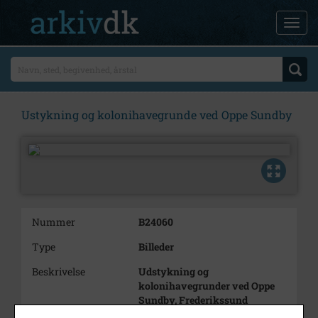
Ustykning og kolonihavegrunde ved Oppe Sundby
Nummer
B24060
Type
Billeder
Beskrivelse
Udstykning og
kolonihavegrunder ved Oppe
Sundby, Frederikssund