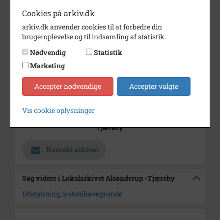
Årstal
1974
Cookies på arkiv.dk
Dateringsnote
16/5 1974
arkiv.dk anvender cookies til at forbedre din
brugeroplevelse og til indsamling af statistik.
Fotograf
Jørgen Rubæk Hansen
Nødvendig
Statistik
Se på kort
Marketing
Type
Kommune (1970-2050)
Accepter nødvendige
Accepter valgte
Enhed
Frederikssund Kommune
(2007-2050)
Vis cookie oplysninger
Arkiv
Lokalarkivet Alsønderup -
Tjæreby
Kontakt arkivet
Søg videre i Lokalarkivet Alsønderup -Tjæreby
Udstykning, kolonihavegrunde