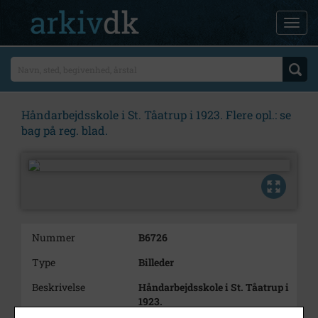
Håndarbejdsskole i St. Tåatrup i 1923. Flere opl.: se
bag på reg. blad.
Nummer
B6726
Type
Billeder
Beskrivelse
Håndarbejdsskole i St. Tåatrup i
1923.