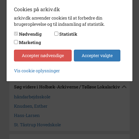
Flere opl.: se bag på reg. blad.
Cookies på arkiv.dk
Årstal
1923
arkiv.dk anvender cookies til at forbedre din
brugeroplevelse og til indsamling af statistik.
Dateringsnote
1923
Nødvendig
Statistik
Fotograf
Ukendt
Marketing
Arkiv
Holbæk-Arkiverne / Tølløse
Lokalarkiv
Accepter nødvendige
Accepter valgte
Kontakt arkivet
Vis cookie oplysninger
Søg videre i Holbæk-Arkiverne / Tølløse Lokalarkiv
håndarbejdsskole
Knudsen, Esther
Hass-Larsen
St. Tåstrup Hovedskole