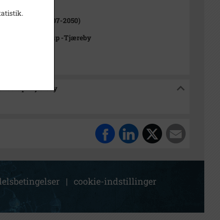
ne (1970-2050)
atistik.
rød Kommune (2007-2050)
rkivet Alsønderup -Tjæreby
sønderup -Tjæreby
elsbetingelser
|
cookie-indstillinger