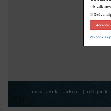
arkiv.dk anve
Nødvendi
Accepter
Vis cookie o
om arkiv.dk
|
arkiver
|
rettigheder
;