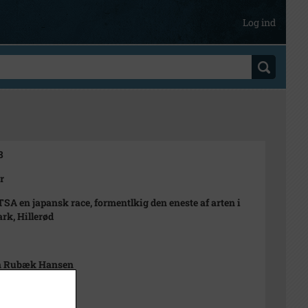
Log ind
8
r
SA en japansk race, formentlkig den eneste af arten i
k, Hillerød
n Rubæk Hansen