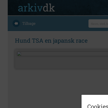
Tilbage
Hund TSA en japansk race
Cookies