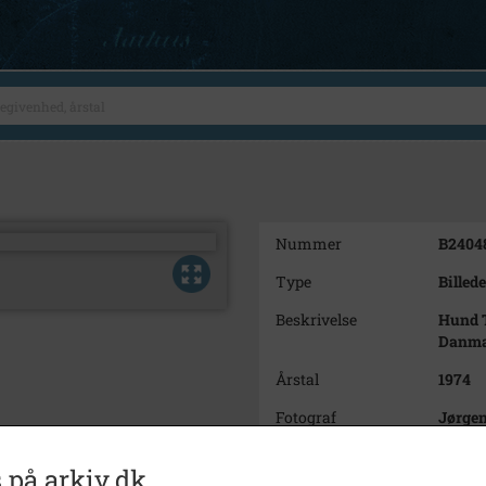
Nummer
B2404
Type
Billede
Beskrivelse
Hund T
Danmar
Årstal
1974
Fotograf
Jørge
Se på kort
 på arkiv.dk