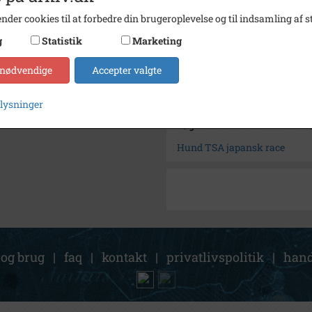
Type
Kommu
nder cookies til at forbedre din brugeroplevelse og til indsamling af st
Enhed
Hille
g
Statistik
Marketing
Arkiv
Lokala
 nødvendige
Accepter valgte
Kontakt arkivet
plysninger
Søg videre i Lokalarkivet Al
Hund TSA japansk race
 og brug
|
faq
|
kontakt
|
privatlivspolitik
|
hand