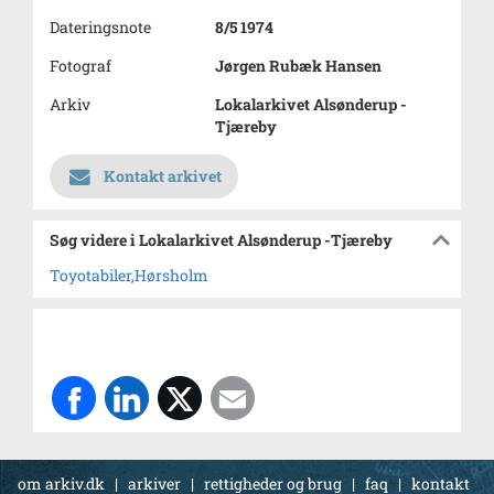
Dateringsnote
8/5 1974
Fotograf
Jørgen Rubæk Hansen
Arkiv
Lokalarkivet Alsønderup -
Tjæreby
Kontakt arkivet
Søg videre i Lokalarkivet Alsønderup -Tjæreby
Toyotabiler,Hørsholm
om arkiv.dk
|
arkiver
|
rettigheder og brug
|
faq
|
kontakt