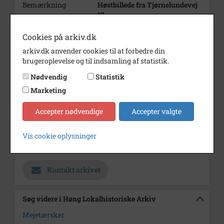
Bemærkning
Høstbillede fra Tjørnelundevej
17.
Årstal
1970
Cookies på arkiv.dk
Dateringsnote
1970
arkiv.dk anvender cookies til at forbedre din
brugeroplevelse og til indsamling af statistik.
Fotograf
Ukendt
Nødvendig
Statistik
Se på kort
Marketing
Type
Sogn (1000-2050)
Accepter nødvendige
Accepter valgte
Enhed
Finderup Sogn (Kalundborg
Kommune) (1000-2050)
Vis cookie oplysninger
Arkiv
Høng Lokalhistoriske Arkiv
Kontakt arkivet
Søg videre i Høng Lokalhistoriske Arkiv
Mejetærsker