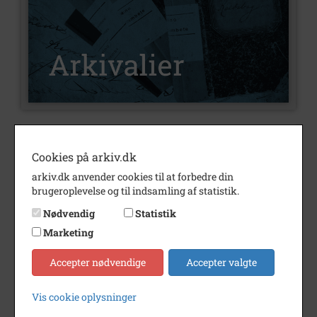
Nummer
A415
Cookies på arkiv.dk
Type
Arkivalier
arkiv.dk anvender cookies til at forbedre din
Arkivskaber
Jørgensen, Niels
brugeroplevelse og til indsamling af statistik.
Beskrivelse
Murer
Nødvendig
Statistik
Niels Jørgensen
Marketing
Frydendal
Accepter nødvendige
Accepter valgte
Bemærkning
Niels Jørgensen købte og
udlejede matr. nr 26b, Høet
Vis cookie oplysninger
Periode
1877 - 1893