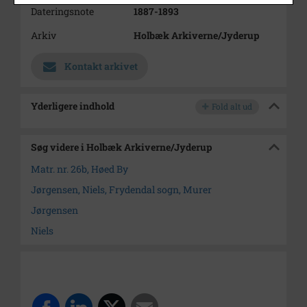
Dateringsnote
1887-1893
Arkiv
Holbæk Arkiverne/Jyderup
Kontakt arkivet
Yderligere indhold
Fold alt ud
Søg videre i Holbæk Arkiverne/Jyderup
Matr. nr. 26b, Høed By
Jørgensen, Niels, Frydendal sogn, Murer
Jørgensen
Niels