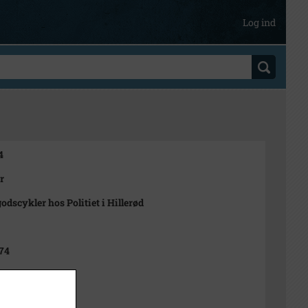
Log ind
4
r
godscykler hos Politiet i Hillerød
974
n Rubæk Hansen