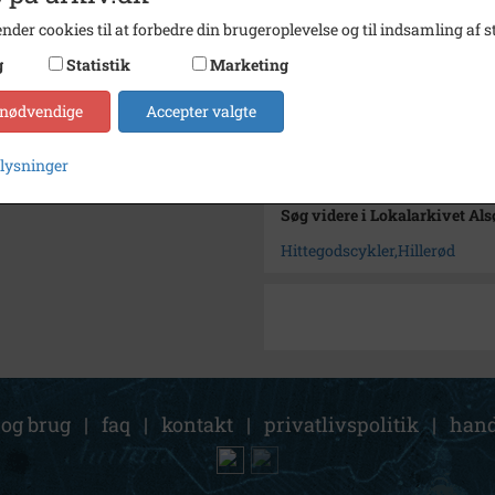
Type
Kommu
nder cookies til at forbedre din brugeroplevelse og til indsamling af st
Enhed
Hille
g
Statistik
Marketing
Arkiv
Lokala
 nødvendige
Accepter valgte
Kontakt arkivet
plysninger
Søg videre i Lokalarkivet Al
Hittegodscykler,Hillerød
 og brug
|
faq
|
kontakt
|
privatlivspolitik
|
hand