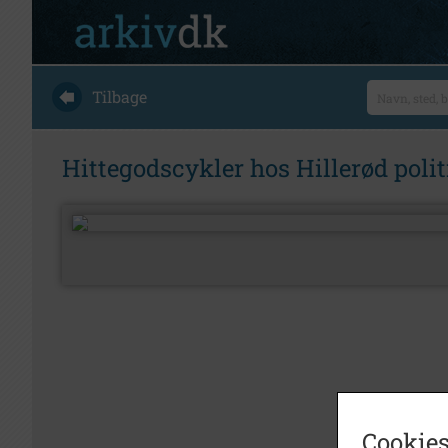
Tilbage
Hittegodscykler hos Hillerød polit
Cookies