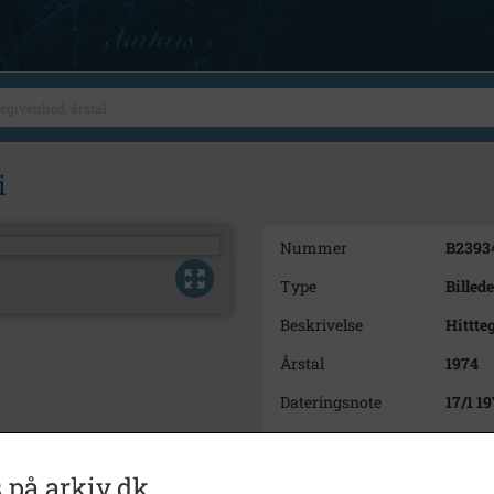
i
Nummer
B2393
Type
Billede
Beskrivelse
Hittte
Årstal
1974
Dateringsnote
17/1 1
Fotograf
Jørge
Se på kort
 på arkiv.dk