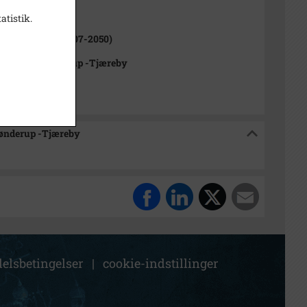
ne (1970-2050)
atistik.
rød Kommune (2007-2050)
rkivet Alsønderup -Tjæreby
sønderup -Tjæreby
elsbetingelser
|
cookie-indstillinger