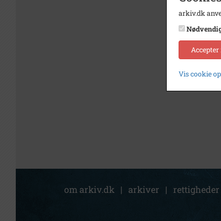
arkiv.dk anve
Nødvendi
Accepter
Vis cookie o
om arkiv.dk
|
arkiver
|
rettigheder