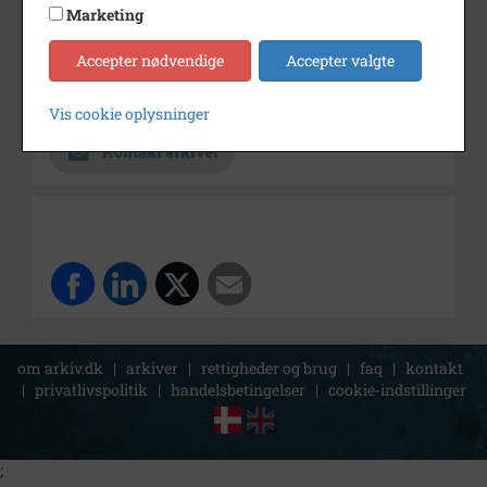
Marketing
Dateringsnote
1900-1920
Accepter nødvendige
Accepter valgte
Fotograf
Ukendt
Arkiv
Stevns Lokalhistoriske Arkiv
Vis cookie oplysninger
Kontakt arkivet
om arkiv.dk
|
arkiver
|
rettigheder og brug
|
faq
|
kontakt
|
privatlivspolitik
|
handelsbetingelser
|
cookie-indstillinger
;