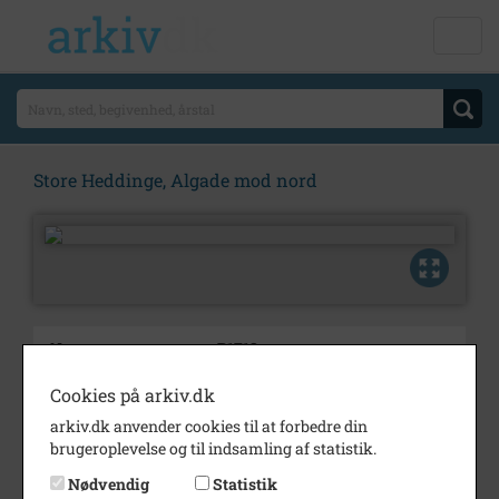
Store Heddinge, Algade mod nord
Nummer
B1713
Type
Billeder
Cookies på arkiv.dk
arkiv.dk anvender cookies til at forbedre din
Beskrivelse
Store Heddinge, Algade mod
brugeroplevelse og til indsamling af statistik.
nord
Nødvendig
Statistik
Periode
1900 - 1920