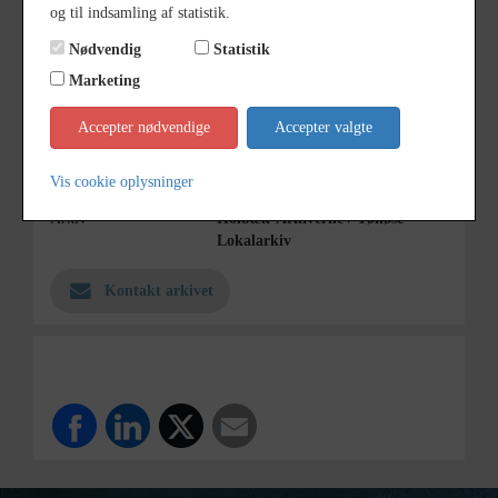
og til indsamling af statistik.
&
Knud Nielsen, Kildegården i St.
Nødvendig
Statistik
Tåstrup.
Marketing
Periode
1900 - 1930
Accepter nødvendige
Accepter valgte
Dateringsnote
udateret
Fotograf
Ukendt
Vis cookie oplysninger
Arkiv
Holbæk-Arkiverne / Tølløse
Lokalarkiv
Kontakt arkivet