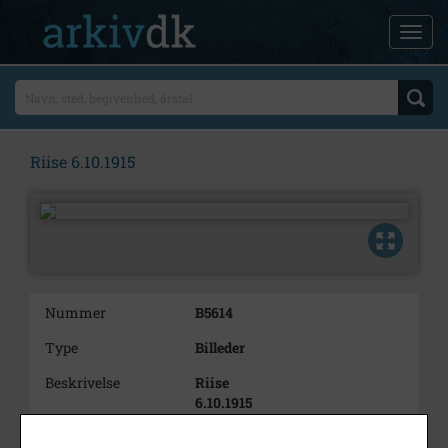
Riise 6.10.1915
Nummer
B5614
Type
Billeder
Beskrivelse
Riise
6.10.1915
Årstal
1915