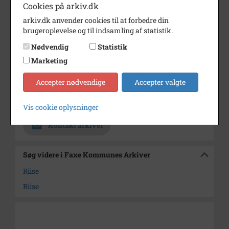
Cookies på arkiv.dk
Dateringsnote
1915
arkiv.dk anvender cookies til at forbedre din
brugeroplevelse og til indsamling af statistik.
Fotograf
Emil Lundbeck (E. Lundbeck)
Nødvendig
Statistik
Se på kort
Marketing
Type
Kommune (1970-2050)
Accepter nødvendige
Accepter valgte
Enhed
Faxe Kommune (2007-2050)
Arkiv
Faxe Kommunes Arkiver
Vis cookie oplysninger
Kontakt arkivet
Søg videre i Faxe Kommunes Arkiver
Riise
Riise