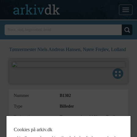
Tømrermester Niels Andreas Hansen, Nørre Frejlev, Lolland
Nummer
B1302
Type
Billeder
Beskrivelse
Tømrerværksted i Nørre Frejlev,
Lolland
Cookies på arkiv.dk
Periode
1895 - 1905