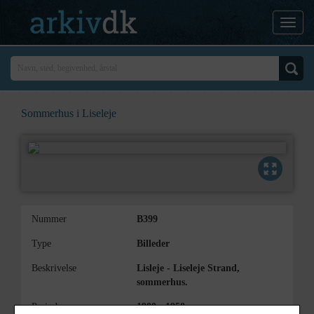
Sommerhus i Liseleje
Nummer
B399
Type
Billeder
Beskrivelse
Lisleje - Liseleje Strand,
sommerhus.
Periode
1900 - 1950