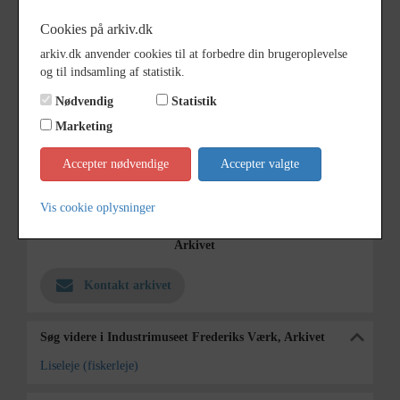
Dateringsnote
1900-1950
Cookies på arkiv.dk
Estimeret
arkiv.dk anvender cookies til at forbedre din brugeroplevelse
Fotograf
Ukendt
og til indsamling af statistik.
Nødvendig
Statistik
Størrelse
11 x 16
Marketing
Se på kort
Accepter nødvendige
Accepter valgte
Type
Kommune (1970-2050)
Enhed
Halsnæs Kommune (2007-2050)
Vis cookie oplysninger
Arkiv
Industrimuseet Frederiks Værk,
Arkivet
Kontakt arkivet
Søg videre i Industrimuseet Frederiks Værk, Arkivet
Liseleje (fiskerleje)